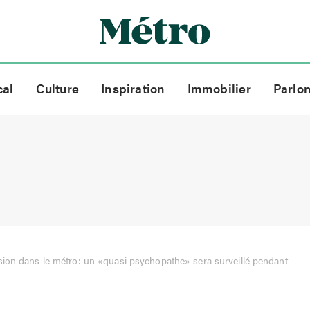
cal
Culture
Inspiration
Immobilier
Parlo
ion dans le métro: un «quasi psychopathe» sera surveillé pendant