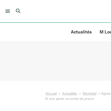
Skip
to
Actualités
M Lo
content
Accueil
»
Actualités
»
Montréal
»
Agress
10 ans après sa sortie de prison