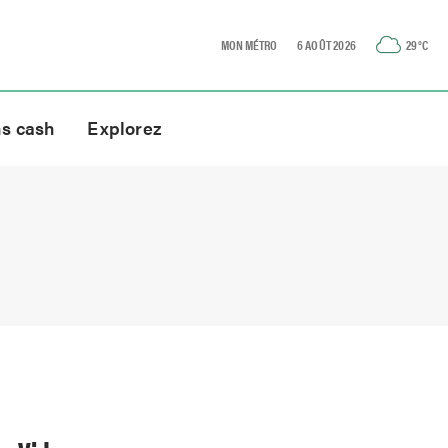
MON MÉTRO
6 AOÛT 2026
29
°C
ns cash
Explorez