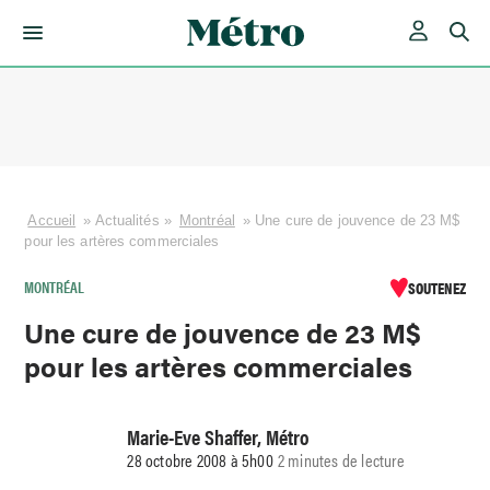
Skip
to
content
Accueil
»
Actualités
»
Montréal
»
Une cure de jouvence de 23 M$
pour les artères commerciales
MONTRÉAL
SOUTENEZ
Une cure de jouvence de 23 M$
pour les artères commerciales
Marie-Eve Shaffer, Métro
28 octobre 2008 à 5h00
2 minutes de lecture