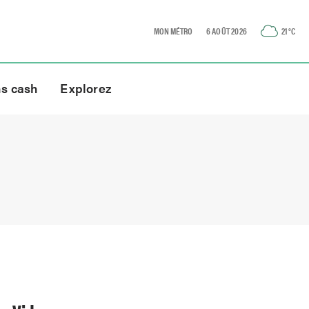
MON MÉTRO
6 AOÛT 2026
21
°C
ns cash
Explorez