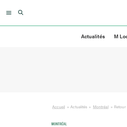
Skip
to
Actualités
M Lo
content
Accueil
»
Actualités
»
Montréal
»
Retour
MONTRÉAL