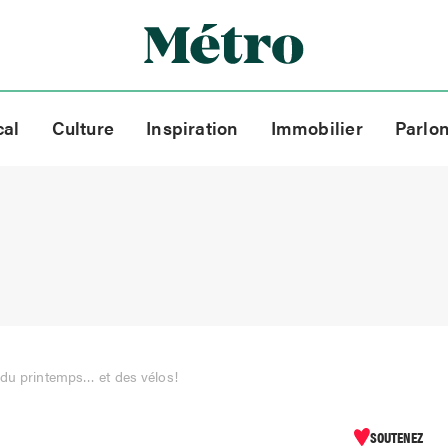
cal
Culture
Inspiration
Immobilier
Parlo
 du printemps… et des vélos!
SOUTENEZ