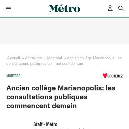
Skip
to
content
Accueil
»
Actualités
»
Montréal
»
Ancien collège Marianopolis: les
consultations publiques commencent demain
MONTRÉAL
SOUTENEZ
Ancien collège Marianopolis: les
consultations publiques
commencent demain
Staff - Métro