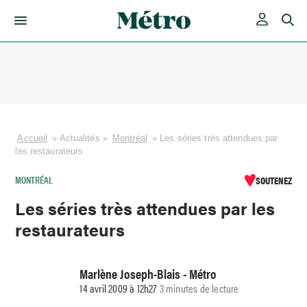
Skip
to
content
Accueil
»
Actualités
»
Montréal
»
Les séries très attendues par
les restaurateurs
MONTRÉAL
SOUTENEZ
Les séries très attendues par les
restaurateurs
Marlène Joseph-Blais - Métro
14 avril 2009 à 12h27
3 minutes de lecture