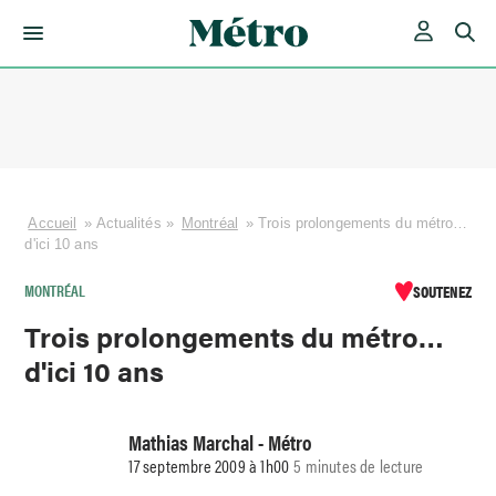
Skip
to
content
Accueil
»
Actualités
»
Montréal
»
Trois prolongements du métro…
d'ici 10 ans
MONTRÉAL
SOUTENEZ
Trois prolongements du métro…
d'ici 10 ans
Mathias Marchal - Métro
17 septembre 2009 à 1h00
5 minutes de lecture