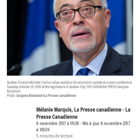
Quebec Finance Minister Carlos Leitao explains his economic update at a news conference
Tuesday, October 25, 2016 at the legislature in Quebec City. THE CANADIAN PRESS/Jacques
Boissinot
Photo:
Jacques Boissinot/La Presse canadienne
Mélanie Marquis, La Presse canadienne - La
Presse Canadienne
8 novembre 2017 à 11h26 - Mis à jour 8 novembre 2017
à 18h26
5 minutes de lecture