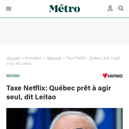
Skip
to
content
Accueil
»
Actualités
»
National
»
Taxe Netflix: Québec prêt à agir
seul, dit Leitao
NATIONAL
SOUTENEZ
Taxe Netflix: Québec prêt à agir
seul, dit Leitao