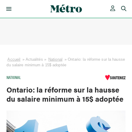
Skip
to
content
Accueil
»
Actualités
»
National
»
Ontario: la réforme sur la hausse
du salaire minimum à 15$ adoptée
NATIONAL
SOUTENEZ
Ontario: la réforme sur la hausse
du salaire minimum à 15$ adoptée