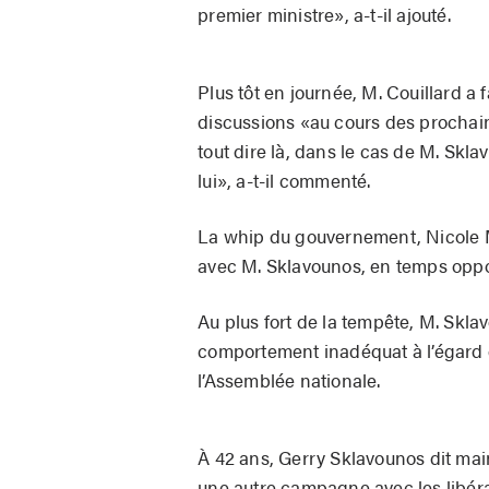
premier ministre», a-t-il ajouté.
Plus tôt en journée, M. Couillard a 
discussions «au cours des prochai
tout dire là, dans le cas de M. Skla
lui», a-t-il commenté.
La whip du gouvernement, Nicole Mé
avec M. Sklavounos, en temps oppo
Au plus fort de la tempête, M. Skl
comportement inadéquat à l’égard 
l’Assemblée nationale.
À 42 ans, Gerry Sklavounos dit maint
une autre campagne avec les libéra