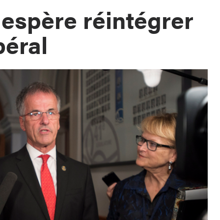
espère réintégrer
béral