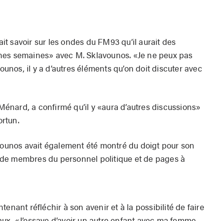
fait savoir sur les ondes du FM93 qu’il aurait des
nes semaines» avec M. Sklavounos. «Je ne peux pas
vounos, il y a d’autres éléments qu’on doit discuter avec
nard, a confirmé qu’il y «aura d’autres discussions»
rtun.
avounos avait également été montré du doigt pour son
de membres du personnel politique et de pages à
enant réfléchir à son avenir et à la possibilité de faire
ux. «J’essaye d’avoir un autre enfant avec ma femme.