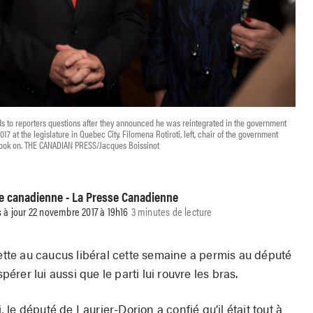
 to reporters questions after they announced he was reintegrated in the government
7 at the legislature in Quebec City. Filomena Rotiroti, left, chair of the government
ook on. THE CANADIAN PRESS/Jacques Boissinot
se canadienne - La Presse Canadienne
 à jour 22 novembre 2017 à 19h16
3 minutes de lecture
te au caucus libéral cette semaine a permis au député
er lui aussi que le parti lui rouvre les bras.
le député de Laurier-Dorion a confié qu’il était tout à