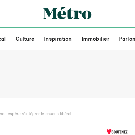
cal
Culture
Inspiration
Immobilier
Parlo
os espère réintégrer le caucus libéral
SOUTENEZ