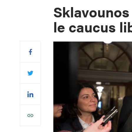
Sklavounos 
le caucus li