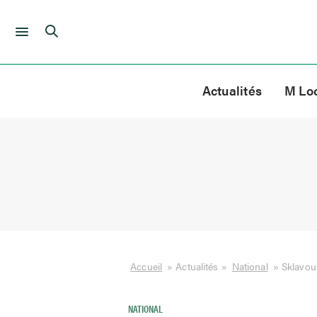
Skip
to
Actualités
M Lo
content
Accueil
»
Actualités
»
National
»
Sklavoun
NATIONAL