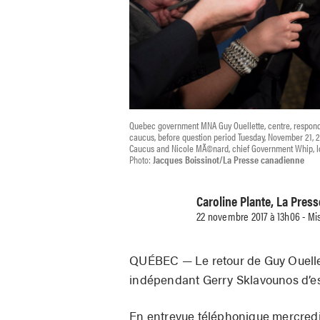
Quebec government MNA Guy Ouellette, centre, responds
caucus, before question period Tuesday, November 21, 201
Caucus and Nicole MÃ©nard, chief Government Whip, l
Photo:
Jacques Boissinot/La Presse canadienne
Caroline Plante, La Pres
22 novembre 2017 à 13h06 - Mis
QUÉBEC — Le retour de Guy Ouellet
indépendant Gerry Sklavounos d’espér
En entrevue téléphonique mercredi, 