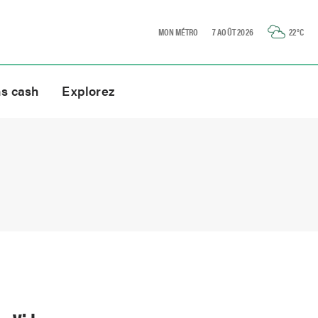
MON MÉTRO
7 AOÛT 2026
22
°C
ns cash
Explorez