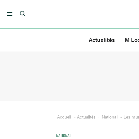
Skip
to
Actualités
M Lo
content
Accueil
»
Actualités
»
National
»
Les muni
NATIONAL