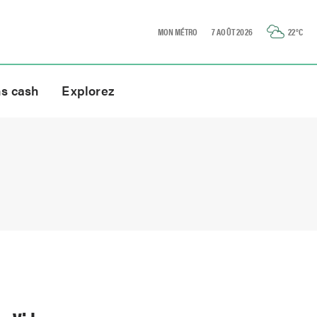
MON MÉTRO
7 AOÛT 2026
22
°C
ns cash
Explorez