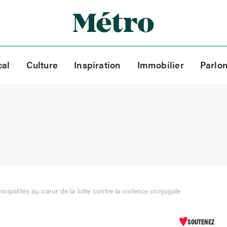
cal
Culture
Inspiration
Immobilier
Parlo
cipalités au cœur de la lutte contre la violence conjugale
SOUTENEZ