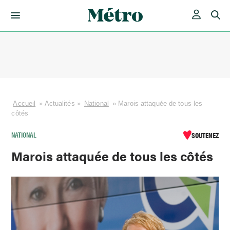
Skip
to
content
Accueil
»
Actualités
»
National
»
Marois attaquée de tous les
côtés
NATIONAL
SOUTENEZ
Marois attaquée de tous les côtés