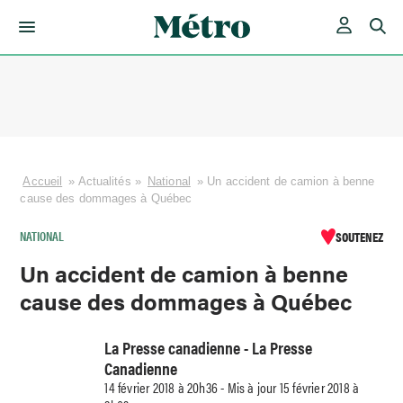
Skip
to
content
Accueil
»
Actualités
»
National
»
Un accident de camion à benne
cause des dommages à Québec
NATIONAL
SOUTENEZ
Un accident de camion à benne
cause des dommages à Québec
La Presse canadienne - La Presse
Canadienne
14 février 2018 à 20h36 - Mis à jour 15 février 2018 à