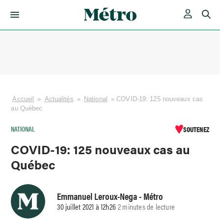
Skip
to
content
Accueil
»
Actualités
»
National
»
COVID-19: 125 nouveaux cas
au Québec
NATIONAL
SOUTENEZ
COVID-19: 125 nouveaux cas au
Québec
Emmanuel Leroux-Nega
- Métro
30 juillet 2021 à 12h26
2 minutes de lecture