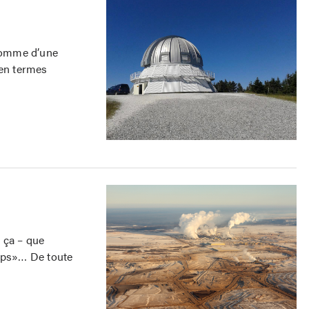
 comme d’une
 en termes
 ça – que
emps»… De toute