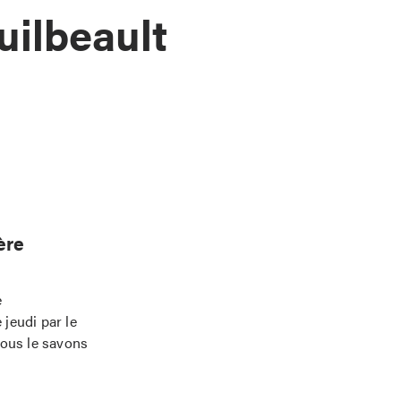
uilbeault
ère
e
jeudi par le
Nous le savons