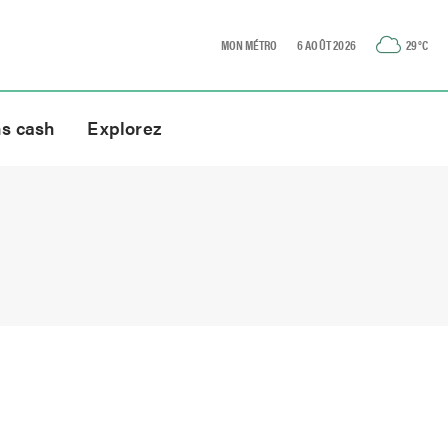
MON MÉTRO
6 AOÛT 2026
29
°C
ns cash
Explorez