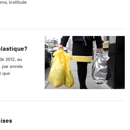
me, instituée
plastique?
de 2012, au
 par année.
t que
ises