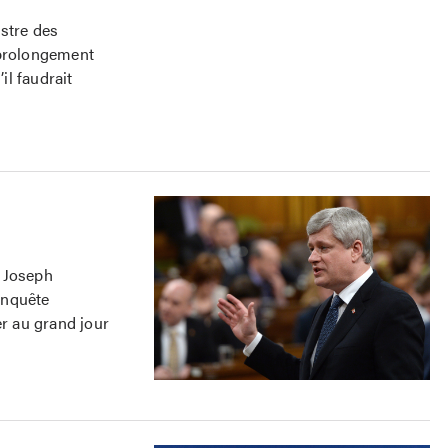
stre des
 prolongement
il faudrait
n Joseph
enquête
er au grand jour