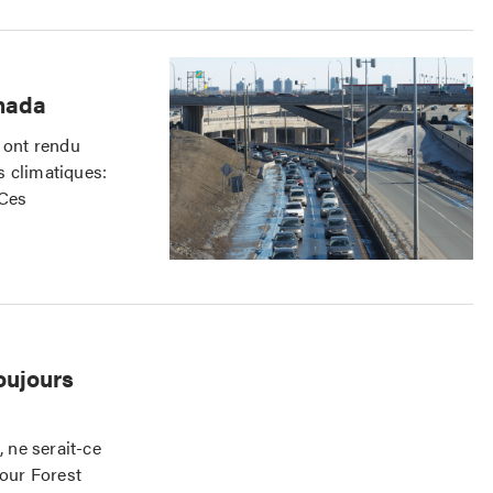
anada
s ont rendu
s climatiques:
 Ces
oujours
 ne serait-ce
pour Forest