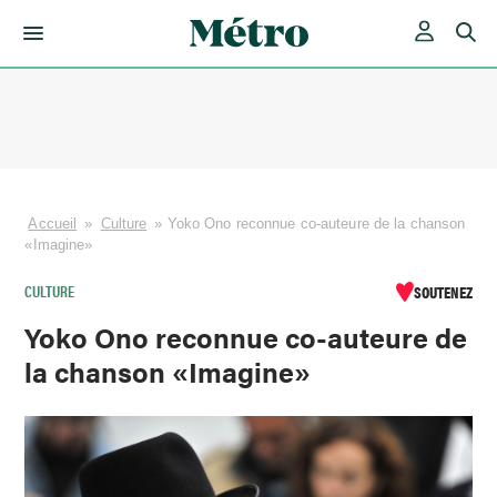
Skip
to
content
Accueil
»
Culture
»
Yoko Ono reconnue co-auteure de la chanson
«Imagine»
CULTURE
SOUTENEZ
Yoko Ono reconnue co-auteure de
la chanson «Imagine»