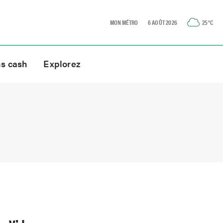
MON MÉTRO
6 AOÛT 2026
25
°C
ns cash
Explorez