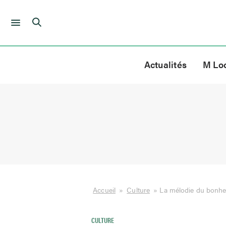
Skip
to
Actualités
M Lo
content
Accueil
»
Culture
»
La mélodie du bonheu
CULTURE