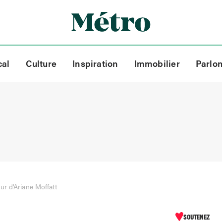
cal
Culture
Inspiration
Immobilier
Parlo
r d'Ariane Moffatt
SOUTENEZ