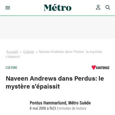
Skip
to
content
Accueil
»
Culture
»
Naveen Andrews dans Perdus: le mystère
s'épaissit
CULTURE
SOUTENEZ
Naveen Andrews dans Perdus: le
mystère s'épaissit
Pontus Hammarlund, Métro Suède
8 mai 2008 à 1h23
3 minutes de lecture