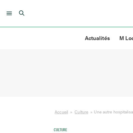
Skip
to
Actualités
M Lo
content
Accueil
»
Culture
»
Une autre hospitali
CULTURE