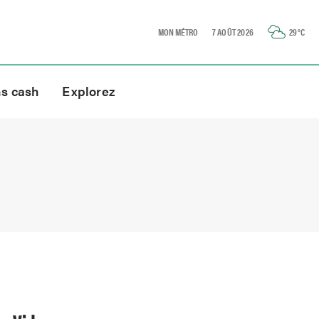
MON MÉTRO
7 AOÛT 2026
29
°C
ns cash
Explorez