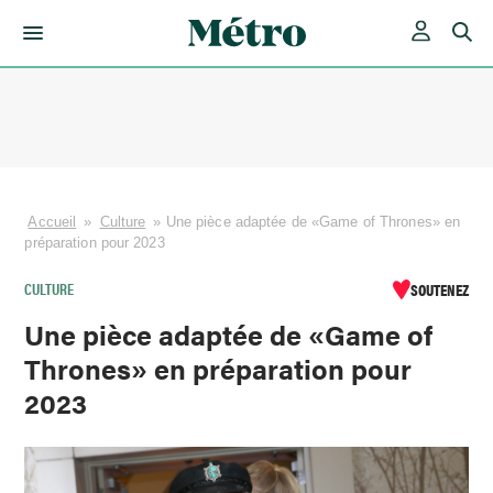
Skip
to
content
Accueil
»
Culture
»
Une pièce adaptée de «Game of Thrones» en
préparation pour 2023
CULTURE
SOUTENEZ
Une pièce adaptée de «Game of
Thrones» en préparation pour
2023