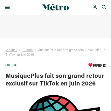
Skip
to
content
Accueil
»
Culture
»
MusiquePlus fait son grand retour exclusif sur
TikTok en juin 2026
CULTURE
SOUTENEZ
MusiquePlus fait son grand retour
exclusif sur TikTok en juin 2026