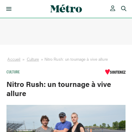
Skip
to
content
Accueil
»
Culture
»
Nitro Rush: un tournage à vive allure
CULTURE
SOUTENEZ
Nitro Rush: un tournage à vive
allure