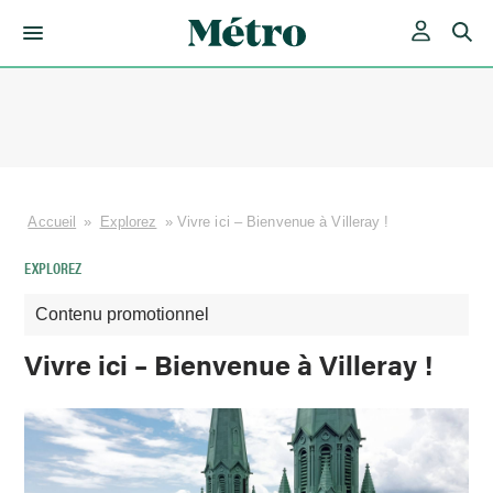
Skip
to
content
Accueil
»
Explorez
»
Vivre ici – Bienvenue à Villeray !
EXPLOREZ
Contenu promotionnel
Vivre ici – Bienvenue à Villeray !