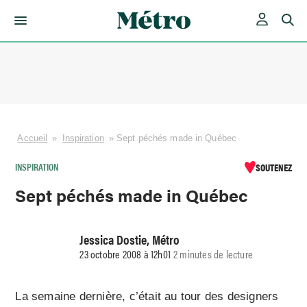
Skip
to
content
Accueil
»
Inspiration
»
Sept péchés made in Québec
INSPIRATION
SOUTENEZ
Sept péchés made in Québec
Jessica Dostie, Métro
23 octobre 2008 à 12h01
2 minutes de lecture
La semaine dernière, c’était au tour des designers