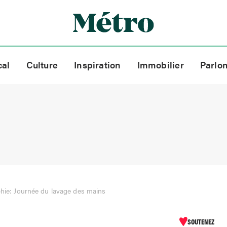
cal
Culture
Inspiration
Immobilier
Parlo
phie: Journée du lavage des mains
SOUTENEZ