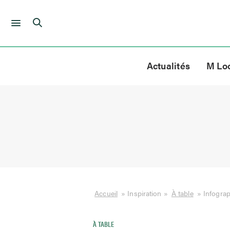
Skip
to
Actualités
M Lo
content
Accueil
»
Inspiration
»
À table
»
Infogra
À TABLE