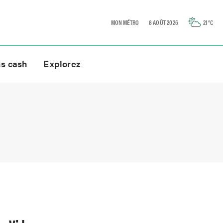
MON MÉTRO
8 AOÛT 2026
21
°C
ns cash
Explorez