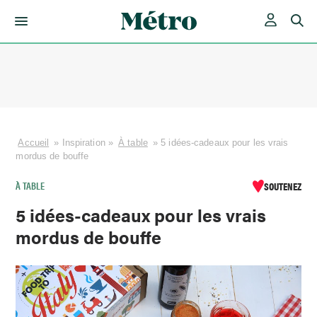
Skip
to
content
Accueil
»
Inspiration
»
À table
»
5 idées-cadeaux pour les vrais
mordus de bouffe
À TABLE
SOUTENEZ
5 idées-cadeaux pour les vrais
mordus de bouffe