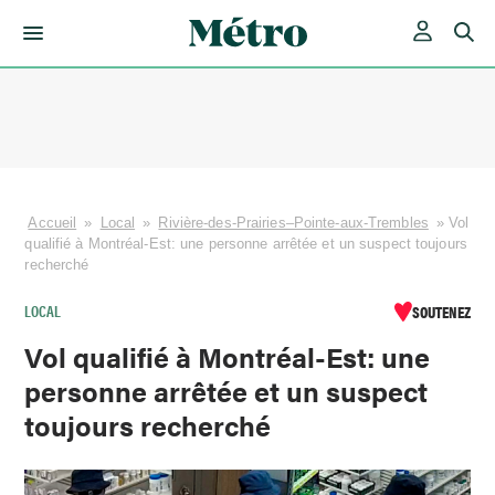
Skip
to
content
Accueil
»
Local
»
Rivière-des-Prairies–Pointe-aux-Trembles
»
Vol
qualifié à Montréal-Est: une personne arrêtée et un suspect toujours
recherché
LOCAL
SOUTENEZ
Vol qualifié à Montréal-Est: une
personne arrêtée et un suspect
toujours recherché