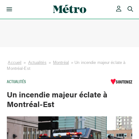
Skip
to
content
Accueil
»
Actualités
»
Montréal
»
Un incendie majeur éclate à
Montréal-Est
ACTUALITÉS
SOUTENEZ
Un incendie majeur éclate à
Montréal-Est