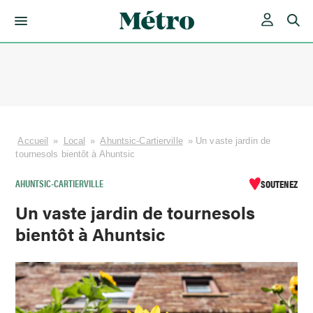
Skip
to
content
Accueil
»
Local
»
Ahuntsic-Cartierville
»
Un vaste jardin de
tournesols bientôt à Ahuntsic
AHUNTSIC-CARTIERVILLE
SOUTENEZ
Un vaste jardin de tournesols
bientôt à Ahuntsic