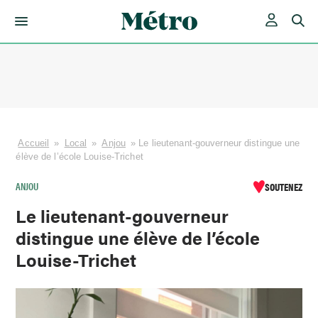
Skip
to
content
Accueil
»
Local
»
Anjou
»
Le lieutenant-gouverneur distingue une
élève de l’école Louise-Trichet
ANJOU
SOUTENEZ
Le lieutenant-gouverneur
distingue une élève de l’école
Louise-Trichet