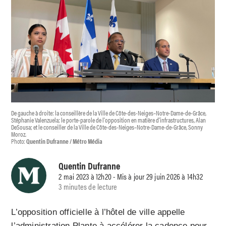
De gauche à droite: la conseillère de la Ville de Côte-des-Neiges–Notre-Dame-de-Grâce,
Stéphanie Valenzuela; le porte-parole de l'opposition en matière d'infrastructures, Alan
DeSousa; et le conseiller de la Ville de Côte-des-Neiges–Notre-Dame-de-Grâce, Sonny
Moroz.
Photo:
Quentin Dufranne / Métro Média
Quentin Dufranne
2 mai 2023 à 12h20 - Mis à jour 29 juin 2026 à 14h32
3 minutes de lecture
L’opposition officielle à l’hôtel de ville appelle
l’administration Plante à accélérer la cadence pour