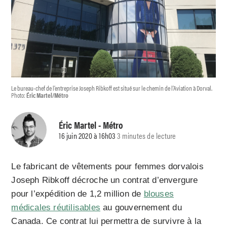
Le bureau-chef de l’entreprise Joseph Ribkoff est situé sur le chemin de l’Aviation à Dorval.
Photo:
Éric Martel/Métro
Éric Martel
- Métro
16 juin 2020 à 16h03
3 minutes de lecture
Le fabricant de vêtements pour femmes dorvalois
Joseph Ribkoff décroche un contrat d’envergure
pour l’expédition de 1,2 million de
blouses
médicales réutilisables
au gouvernement du
Canada. Ce contrat lui permettra de survivre à la