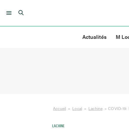
Skip
to
Actualités
M Lo
content
Accueil
»
Local
»
Lachine
»
COVID-19: 
LACHINE