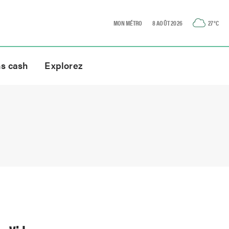
MON MÉTRO
8 AOÛT 2026
27
°C
ns cash
Explorez