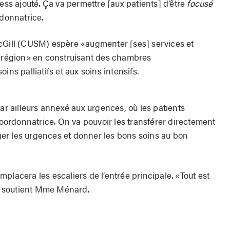
ress ajouté. Ça va permettre [aux patients] d’être
focusé
rdonnatrice.
McGill (CUSM) espère «augmenter [ses] services et
a région» en construisant des chambres
ins palliatifs et aux soins intensifs.
par ailleurs annexé aux urgences, où les patients
 coordonnatrice. On va pouvoir les transférer directement
gager les urgences et donner les bons soins au bon
placera les escaliers de l’entrée principale. «Tout est
», soutient Mme Ménard.