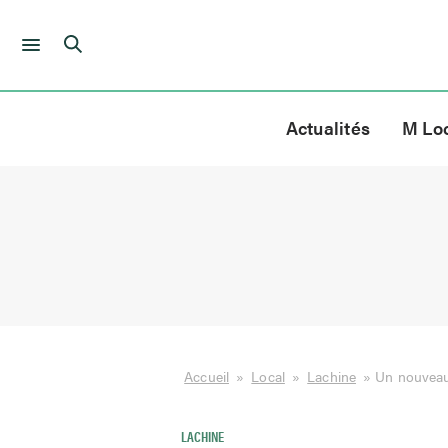
Skip
to
Actualités
M Lo
content
Accueil
»
Local
»
Lachine
»
Un nouveau 
LACHINE