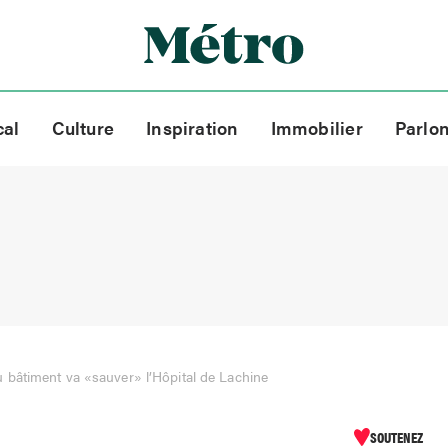
cal
Culture
Inspiration
Immobilier
Parlo
bâtiment va «sauver» l’Hôpital de Lachine
SOUTENEZ