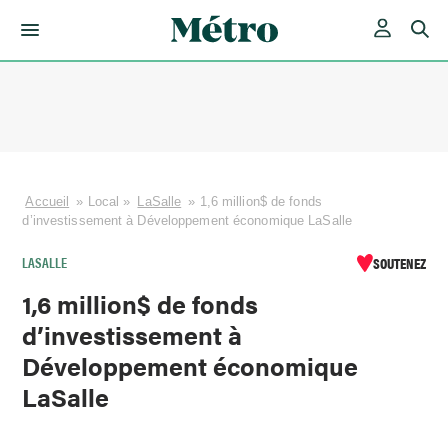
Skip
to
content
Accueil
»
Local
»
LaSalle
»
1,6 million$ de fonds
d’investissement à Développement économique LaSalle
LASALLE
SOUTENEZ
1,6 million$ de fonds
d’investissement à
Développement économique
LaSalle