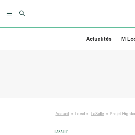
Skip
to
Actualités
M Lo
content
Accueil
»
Local
»
LaSalle
»
Projet Highlan
LASALLE