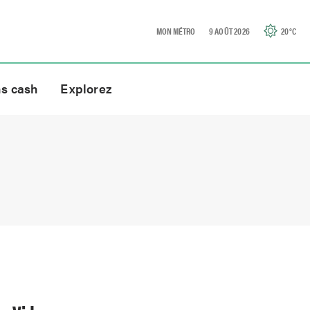
MON MÉTRO
9 AOÛT 2026
20
°C
ns cash
Explorez