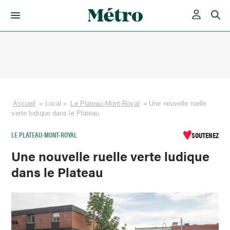
Skip
to
content
Accueil
»
Local
»
Le Plateau-Mont-Royal
»
Une nouvelle ruelle
verte ludique dans le Plateau
LE PLATEAU-MONT-ROYAL
SOUTENEZ
Une nouvelle ruelle verte ludique
dans le Plateau