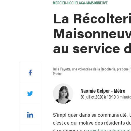
MERCIER-HOCHELAGA-MAISONNEUVE
La Récolter
Maisonneuve
au service
Julie Payette, une volontaire de la Récolterie, pratique 
Photo:
Naomie Gelper
- Métro
30 juillet 2020 à 13h19
3 minute
S’impliquer dans sa communauté, t
c’est ce qui motive des résidents 
à participer au
projet de volontariat