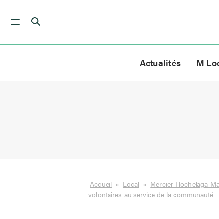
Skip
to
Actualités
M Lo
content
Accueil
»
Local
»
Mercier-Hochelaga-M
volontaires au service de la communauté