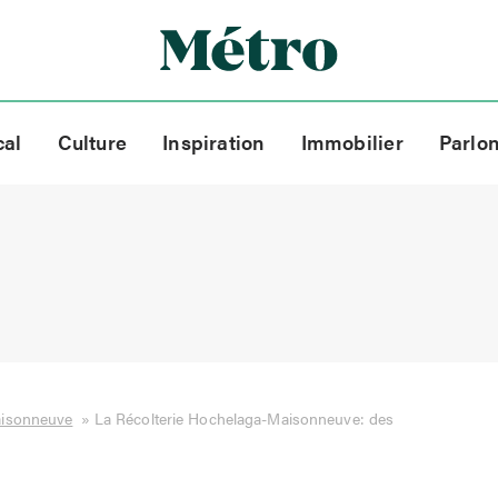
cal
Culture
Inspiration
Immobilier
Parlo
aisonneuve
»
La Récolterie Hochelaga-Maisonneuve: des