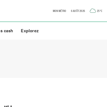
MON MÉTRO
6 AOÛT 2026
25
°C
ns cash
Explorez