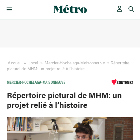
Skip
to
content
Accueil
»
Local
»
Mercier-Hochelaga-Maisonneuve
»
Répertoire
pictural de MHM: un projet relié à l’histoire
MERCIER-HOCHELAGA-MAISONNEUVE
SOUTENEZ
Répertoire pictural de MHM: un
projet relié à l’histoire