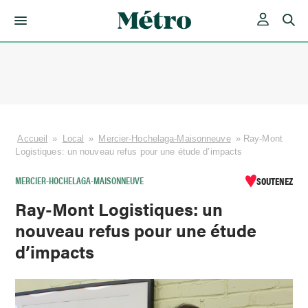
Skip
to
content
Accueil
»
Local
»
Mercier-Hochelaga-Maisonneuve
»
Ray-Mont
Logistiques: un nouveau refus pour une étude d’impacts
MERCIER-HOCHELAGA-MAISONNEUVE
SOUTENEZ
Ray-Mont Logistiques: un
nouveau refus pour une étude
d’impacts