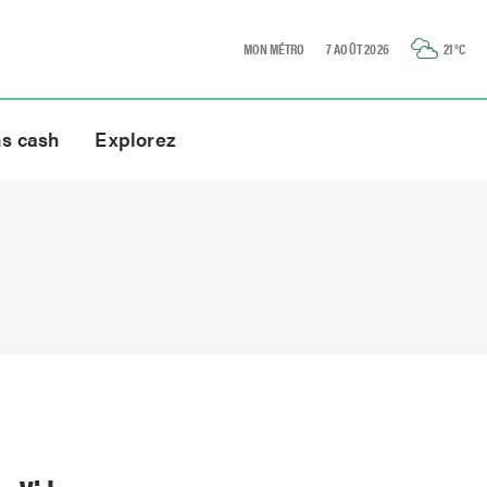
MON MÉTRO
7 AOÛT 2026
21
°C
ns cash
Explorez