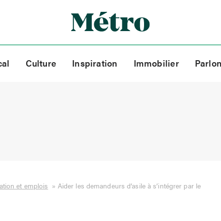
cal
Culture
Inspiration
Immobilier
Parlo
tion et emplois
»
Aider les demandeurs d’asile à s’intégrer par le