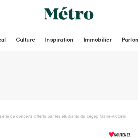
cal
Culture
Inspiration
Immobilier
Parlo
série de concerts offerts par les étudiants du cégep Marie-Victorin
SOUTENEZ