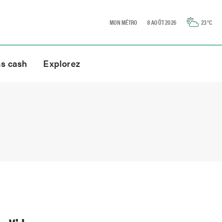
MON MÉTRO
8 AOÛT 2026
23
°C
ns cash
Explorez