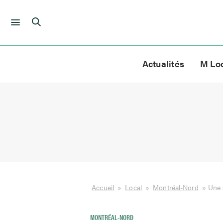
Skip
to
Actualités
M Lo
content
Accueil
»
Local
»
Montréal-Nord
»
Une 
MONTRÉAL-NORD