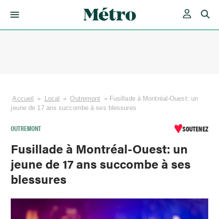
Skip
to
content
Accueil
»
Local
»
Outremont
»
Fusillade à Montréal-Ouest: un
jeune de 17 ans succombe à ses blessures
OUTREMONT
SOUTENEZ
Fusillade à Montréal-Ouest: un
jeune de 17 ans succombe à ses
blessures