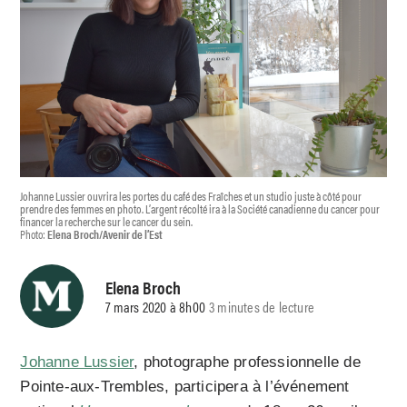
Johanne Lussier ouvrira les portes du café des Fraîches et un studio juste à côté pour
prendre des femmes en photo. L’argent récolté ira à la Société canadienne du cancer pour
financer la recherche sur le cancer du sein.
Photo:
Elena Broch/Avenir de l’Est
Elena Broch
7 mars 2020 à 8h00
3 minutes de lecture
Johanne Lussier
, photographe professionnelle de
Pointe-aux-Trembles, participera à l’événement