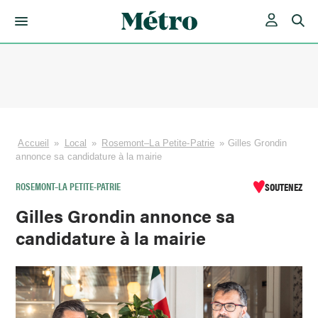
Skip
to
content
Accueil
»
Local
»
Rosemont–La Petite-Patrie
»
Gilles Grondin
annonce sa candidature à la mairie
ROSEMONT–LA PETITE-PATRIE
SOUTENEZ
Gilles Grondin annonce sa
candidature à la mairie