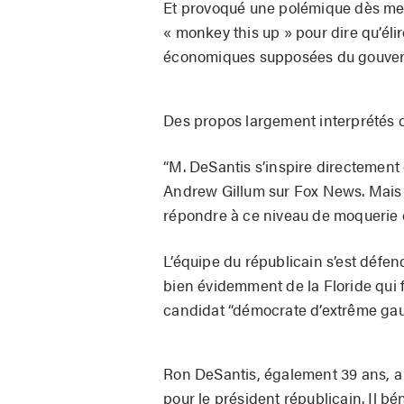
Et provoqué une polémique dès merc
« monkey this up » pour dire qu’éli
économiques supposées du gouvern
Des propos largement interprétés c
“M. DeSantis s’inspire directemen
Andrew Gillum sur Fox News. Mais il
répondre à ce niveau de moquerie et 
L’équipe du républicain s’est défen
bien évidemment de la Floride qui f
candidat “démocrate d’extrême gau
Ron DeSantis, également 39 ans, a 
pour le président républicain. Il b