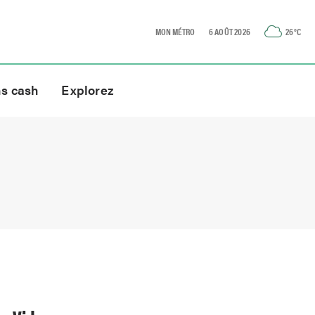
MON MÉTRO
6 AOÛT 2026
26
°C
ns cash
Explorez