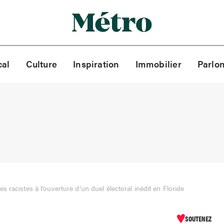
cal
Culture
Inspiration
Immobilier
Parlo
s racistes à l’ouverture d’un duel électoral inédit en Floride
SOUTENEZ