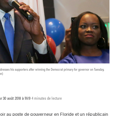
addresses his supporters after winning the Democrat primary for governor on Tuesday,
on)
ur 30 août 2018 à 1h19
4 minutes de lecture
oir au poste de gouverneur en Floride et un républicain