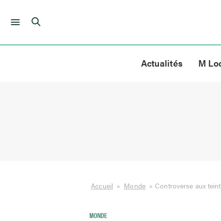
Skip
to
Actualités
M Lo
content
Accueil
»
Monde
»
Controverse aux teinte
MONDE