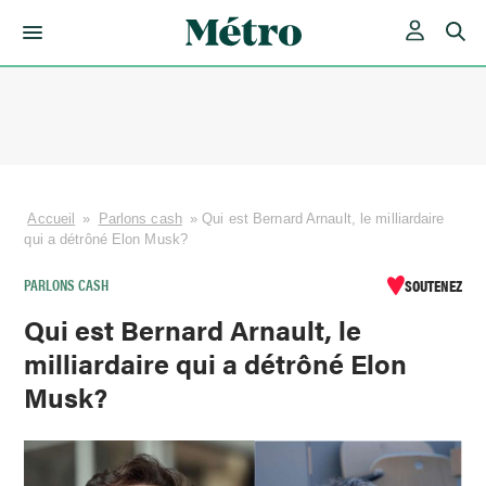
Skip
to
content
Accueil
»
Parlons cash
»
Qui est Bernard Arnault, le milliardaire
qui a détrôné Elon Musk?
PARLONS CASH
SOUTENEZ
Qui est Bernard Arnault, le
milliardaire qui a détrôné Elon
Musk?