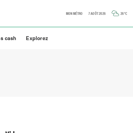
MON MÉTRO
7 AOÛT 2026
26
°C
ns cash
Explorez