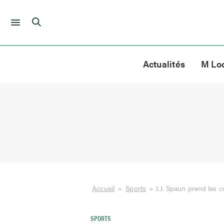
Skip
to
Actualités
M Lo
content
Accueil
»
Sports
»
J.J. Spaun prend les
SPORTS