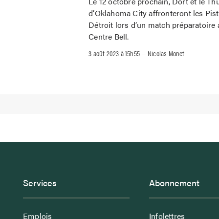
Le 12 octobre prochain, Dort et le Th
d’Oklahoma City affronteront les Pis
Détroit lors d’un match préparatoire 
Centre Bell.
–
3 août 2023 à 15h55
Nicolas Monet
Services
Abonnement
Emplois
Infolettres