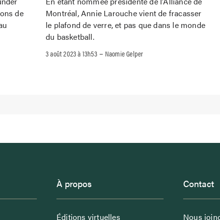
under
En étant nommée présidente de l’Alliance de
tons de
Montréal, Annie Larouche vient de fracasser
au
le plafond de verre, et pas que dans le monde
du basketball.
–
3 août 2023 à 13h53
Naomie Gelper
À propos
Contact
Éditions virtuelles
Nous join