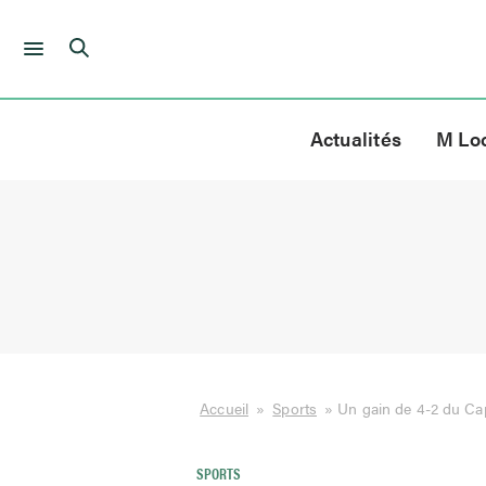
Skip
to
Actualités
M Lo
content
Accueil
»
Sports
»
Un gain de 4-2 du Cap-
SPORTS