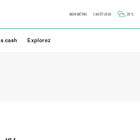
MON MÉTRO
7 AOÛT 2026
26
°C
ns cash
Explorez