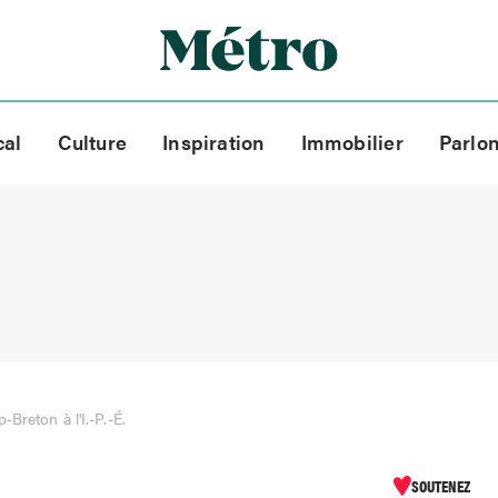
cal
Culture
Inspiration
Immobilier
Parlo
Breton à l'I.-P.-É.
SOUTENEZ