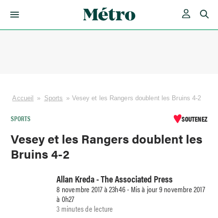
Skip
to
content
Accueil
»
Sports
»
Vesey et les Rangers doublent les Bruins 4-2
SPORTS
SOUTENEZ
Vesey et les Rangers doublent les
Bruins 4-2
Allan Kreda - The Associated Press
8 novembre 2017 à 23h46 - Mis à jour 9 novembre 2017
à 0h27
3 minutes de lecture