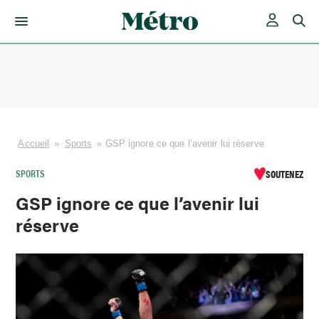
Skip
to
content
Accueil
»
Sports
»
GSP ignore ce que l’avenir lui réserve
SPORTS
SOUTENEZ
GSP ignore ce que l’avenir lui
réserve