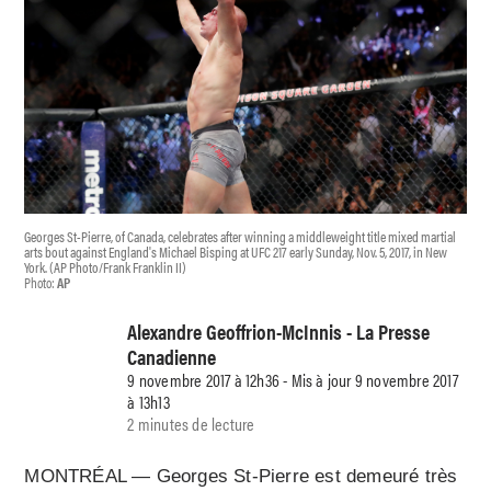
Georges St-Pierre, of Canada, celebrates after winning a middleweight title mixed martial
arts bout against England's Michael Bisping at UFC 217 early Sunday, Nov. 5, 2017, in New
York. (AP Photo/Frank Franklin II)
Photo:
AP
Alexandre Geoffrion-McInnis - La Presse
Canadienne
9 novembre 2017 à 12h36 - Mis à jour 9 novembre 2017
à 13h13
2 minutes de lecture
MONTRÉAL — Georges St-Pierre est demeuré très